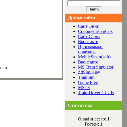
Друзья сайта
Сайт Энни
Сообщество uCoz
Сайт Стэна
Вконтакте
Программки
полезные
MobileSmart(soft)
Вконтакте
MS Train Simulator
ели.
ZdSim.Kiev
TrainSim
Game Free
MSTS
Train-Driver CLUB
Статистика
Онлайн всего:
1
Гостей:
1