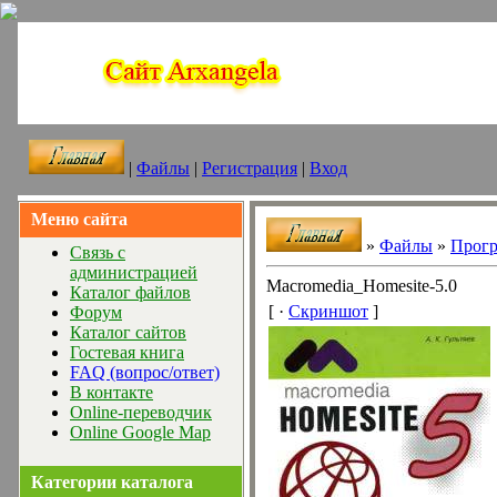
|
Файлы
|
Регистрация
|
Вход
Меню сайта
»
Файлы
»
Прог
Связь с
администрацией
Macromedia_Homesite-5.0
Каталог файлов
[ ·
Скриншот
]
Форум
Каталог сайтов
Гостевая книга
FAQ (вопрос/ответ)
В контакте
Online-переводчик
Online Google Map
Категории каталога