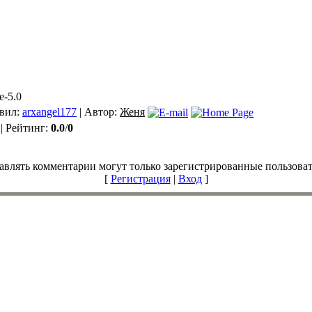
e-5.0
авил:
arxangel177
| Автор:
Женя
| Рейтинг:
0.0
/
0
авлять комментарии могут только зарегистрированные пользоват
[
Регистрация
|
Вход
]