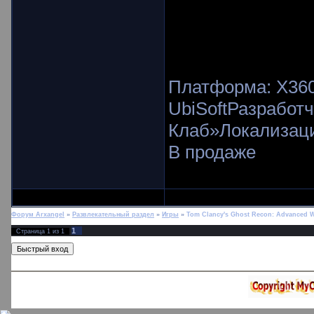
Платформа: X360
UbiSoftРазработч
Клаб»Локализаци
В продаже
Форум Arxangel
»
Развлекательный раздел
»
Игры
»
Tom Clancy's Ghost Recon: Advanced W
1
Страница
1
из
1