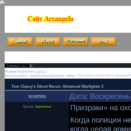
|
|
|
1
Страница
1
из
1
Модератор форума:
GaRikX3
Форум Arxangel
»
Развлекательный раздел
»
Игры
»
Tom Clancy's Ghost Recon: Advanced W
Tom Clancy's Ghost Recon: Advanced Warfighter 2
Дата: Воскресень
SCORPION
Призраки» на ох
Группа:
Удаленные
Когда полиция н
когда целая арми