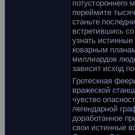
потустороннего 
переймите тысяч
станьте последн
встретившись со
узнать истинные
коварным планам
миллиардов люде
зависит исход п
Гротескная феер
вражеской станц
чувство опасност
легендарной гра
доработанное пр
свои истинные в