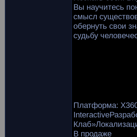
Вы научитесь по
смысл существов
обернуть свои зн
судьбу человече
Платформа: X360
InteractiveРазр
Клаб»Локализаци
В продаже