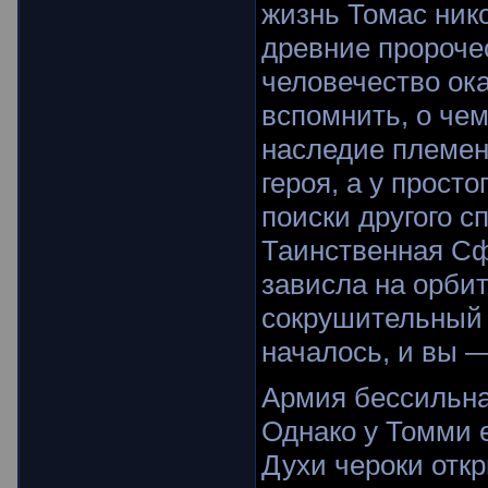
жизнь Томас нико
древние пророче
человечество ок
вспомнить, о че
наследие племен
героя, а у прост
поиски другого с
Таинственная Сф
зависла на орбит
сокрушительный 
началось, и вы —
Армия бессильна
Однако у Томми 
Духи чероки отк