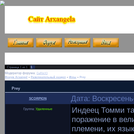
|
|
|
1
Страница
1
из
1
Модератор форума:
GaRikX3
Форум Arxangel
»
Развлекательный раздел
»
Игры
»
Prey
Prey
Дата: Воскресень
SCORPION
Индеец Томми так
Группа:
Удаленные
поражение в вел
племени, их язык