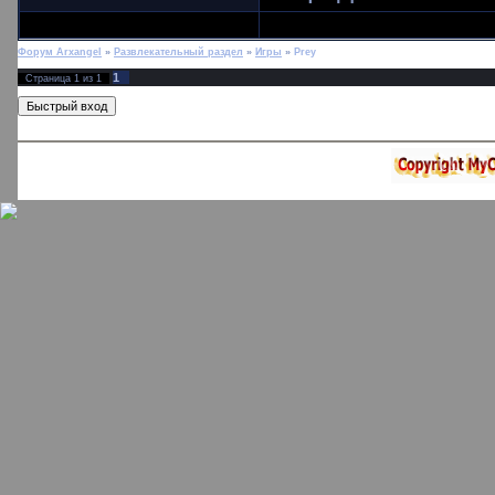
Форум Arxangel
»
Развлекательный раздел
»
Игры
»
Prey
1
Страница
1
из
1